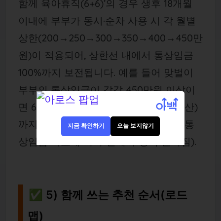
함께 육아휴직(6+6)’의 경우 생후 18개월
이내에 부부가 동시·순차 사용 시 각 월별
상한(200→250→300→350→400→450만
원)이 적용되어, 상한선 내에서 통상임금
100%까지 보전됩니다. 예를 들어 맞벌이
부부의 통상임금이 각각 450만원 이상이
면 6개월 합산 최대 3,900만원(부부 합산)
까지 수령 가능한 구조입니다(상한 및 통
지금 확인하기
오늘 보지않기
상임금 비교에 따라 실제 수령액 달라짐).
✅ 5) 함께 쓰는 추천 순서(로드
맵)