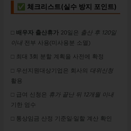
✅ 체크리스트(실수 방지 포인트)
□
배우자 출산휴가
20일은
출산 후 120일
이내
전부 사용(미사용분 소멸)
□ 최대 3회 분할 계획을 사전에 확정
□ 우선지원대상기업은 회사의
대위신청
활용
□ 급여 신청은
휴가 끝난 뒤 12개월 이내
기한 엄수
□ 통상임금 산정 기준일·일할 계산 확인