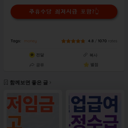
주휴수당 최저시급 포함?👆
Tags:
money
4.8
/
1070
rates
전달
복사
별점
공유
함께보면 좋은 글