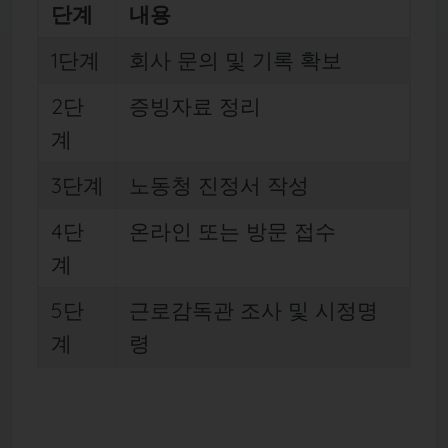
단계
내용
1단계
회사 문의 및 기록 확보
2단
증빙자료 정리
계
3단계
노동청 진정서 작성
4단
온라인 또는 방문 접수
계
5단
근로감독관 조사 및 시정명
계
령