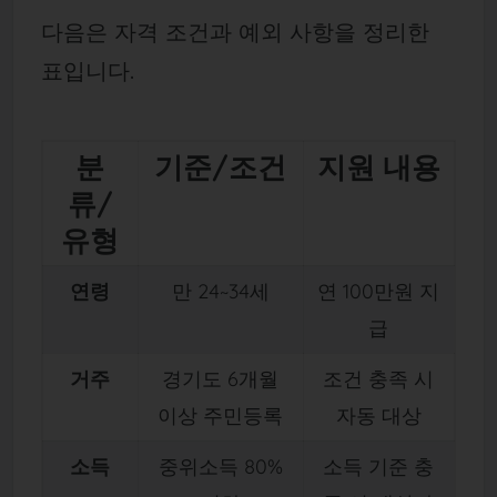
다음은 자격 조건과 예외 사항을 정리한
표입니다.
분
기준/조건
지원 내용
류/
유형
연령
만 24~34세
연 100만원 지
급
거주
경기도 6개월
조건 충족 시
이상 주민등록
자동 대상
소득
중위소득 80%
소득 기준 충