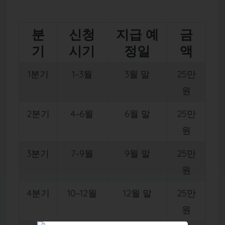
분
신청
지급 예
금
기
시기
정일
액
1분기
1~3월
3월 말
25만
원
2분기
4~6월
6월 말
25만
원
3분기
7~9월
9월 말
25만
원
4분기
10~12월
12월 말
25만
원